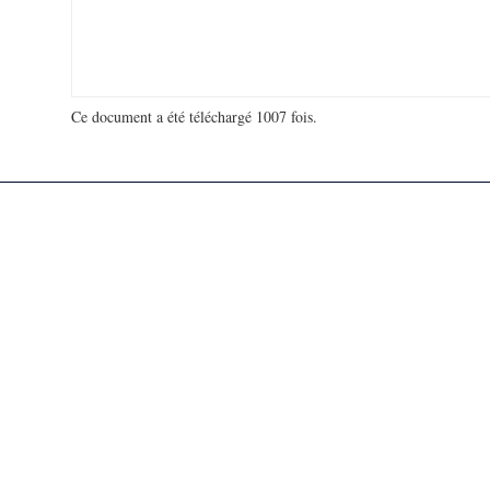
Ce document a été téléchargé 1007 fois.
18 925 557 visites - 711