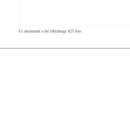
Ce document a été téléchargé 825 fois.
18 938 375 visites - 144