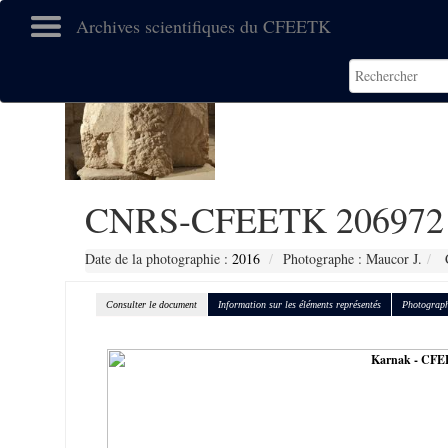
Archives scientifiques du CFEETK
CNRS-CFEETK 206972
Date de la photographie :
2016
Photographe : Maucor J.
C
Consulter le document
Information sur les éléments représentés
Photograph