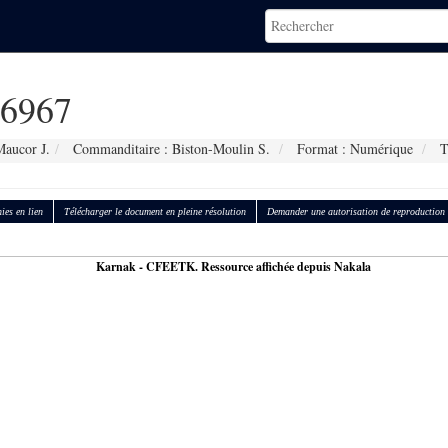
6967
Maucor J.
Commanditaire : Biston-Moulin S.
Format : Numérique
T
ies en lien
Télécharger le document en pleine résolution
Demander une autorisation de reproduction