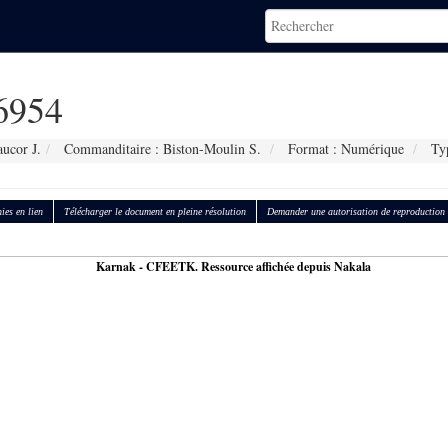
6954
ucor J.
Commanditaire : Biston-Moulin S.
Format : Numérique
Typ
ies en lien
Télécharger le document en pleine résolution
Demander une autorisation de reproduction