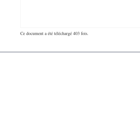
Ce document a été téléchargé 403 fois.
18 905 449 visites - 183