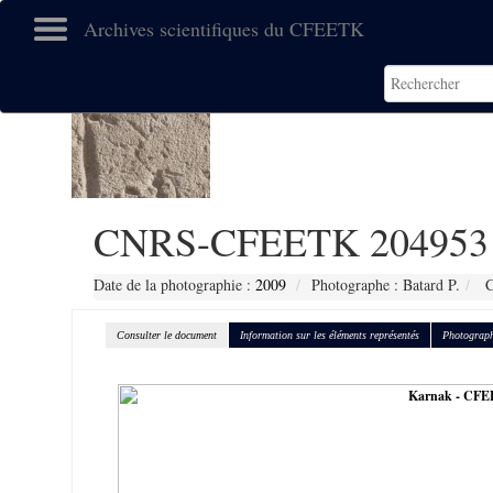
Archives scientifiques du CFEETK
CNRS-CFEETK 204953
Date de la photographie :
2009
Photographe : Batard P.
C
Consulter le document
Information sur les éléments représentés
Photograph