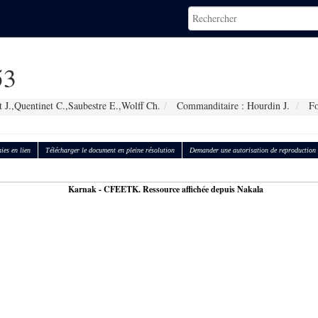
53
 J.,Quentinet C.,Saubestre E.,Wolff Ch.
Commanditaire : Hourdin J.
Fo
ies en lien
Télécharger le document en pleine résolution
Demander une autorisation de reproduction