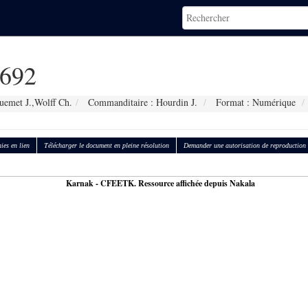
692
uemet J.,Wolff Ch.
Commanditaire : Hourdin J.
Format : Numérique
ies en lien
Télécharger le document en pleine résolution
Demander une autorisation de reproduction