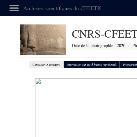
Archives scientifiques du CFEETK
CNRS-CFEET
Date de la photographie :
2020
Ph
Consulter le document
Information sur les éléments représentés
Photograph