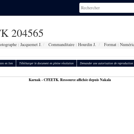
K 204565
otographe : Jacquemet J.
Commanditaire : Hourdin J.
Format : Numéri
ies en lien
Télécharger le document en pleine résolution
Demander une autorisation de reproduction