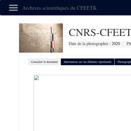
Archives scientifiques du CFEETK
CNRS-CFEET
Date de la photographie :
2020
Ph
Consulter le document
Information sur les éléments représentés
Photograph