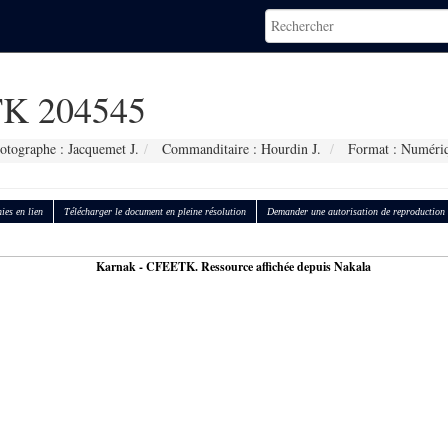
K 204545
otographe : Jacquemet J.
Commanditaire : Hourdin J.
Format : Numéri
ies en lien
Télécharger le document en pleine résolution
Demander une autorisation de reproduction