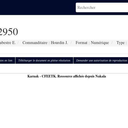
2950
ubestre E.
Commanditaire : Hourdin J.
Format : Numérique
Type : 
ies en lien
Télécharger le document en pleine résolution
Demander une autorisation de reproduction