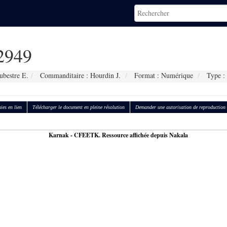
2949
ubestre E.
Commanditaire : Hourdin J.
Format : Numérique
Type : 
ies en lien
Télécharger le document en pleine résolution
Demander une autorisation de reproduction