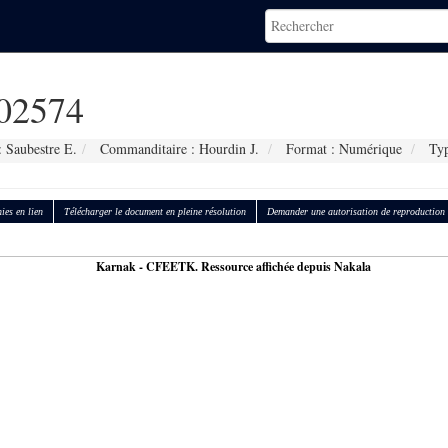
02574
 Saubestre E.
Commanditaire : Hourdin J.
Format : Numérique
Typ
ies en lien
Télécharger le document en pleine résolution
Demander une autorisation de reproduction