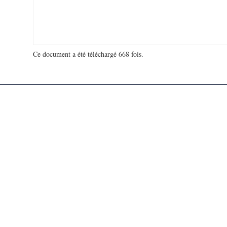
Ce document a été téléchargé 668 fois.
18 927 409 visites - 897