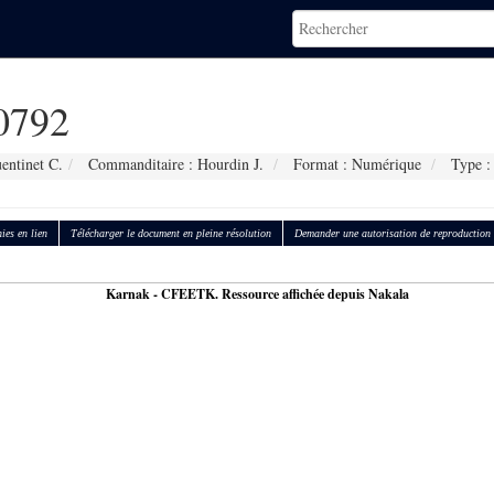
0792
entinet C.
Commanditaire : Hourdin J.
Format : Numérique
Type : 
ies en lien
Télécharger le document en pleine résolution
Demander une autorisation de reproduction