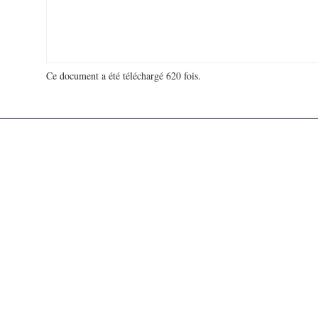
Ce document a été téléchargé 620 fois.
18 966 110 visites - 292