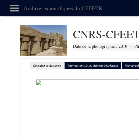
Archives scientifiques du CFEETK
CNRS-CFEET
Date de la photographie :
2019
Ph
Consulter le document
Information sur les éléments représentés
Photograph