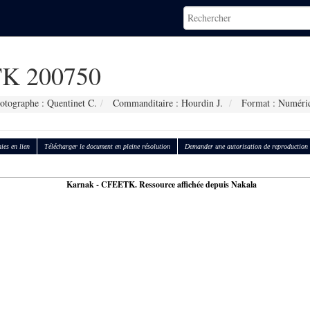
K 200750
otographe : Quentinet C.
Commanditaire : Hourdin J.
Format : Numéri
ies en lien
Télécharger le document en pleine résolution
Demander une autorisation de reproduction