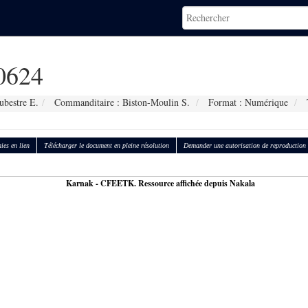
0624
ubestre E.
Commanditaire : Biston-Moulin S.
Format : Numérique
T
ies en lien
Télécharger le document en pleine résolution
Demander une autorisation de reproduction