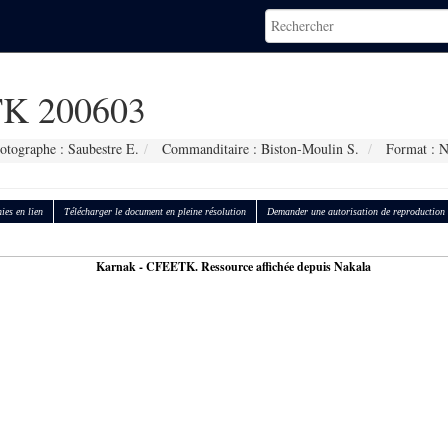
K 200603
otographe : Saubestre E.
Commanditaire : Biston-Moulin S.
Format : 
ies en lien
Télécharger le document en pleine résolution
Demander une autorisation de reproduction