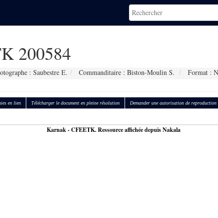
K 200584
otographe : Saubestre E.
Commanditaire : Biston-Moulin S.
Format : 
ies en lien
Télécharger le document en pleine résolution
Demander une autorisation de reproduction