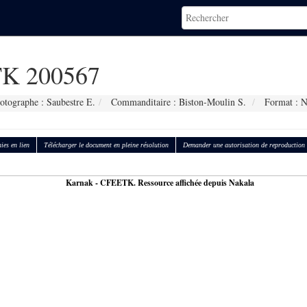
K 200567
otographe : Saubestre E.
Commanditaire : Biston-Moulin S.
Format : 
ies en lien
Télécharger le document en pleine résolution
Demander une autorisation de reproduction