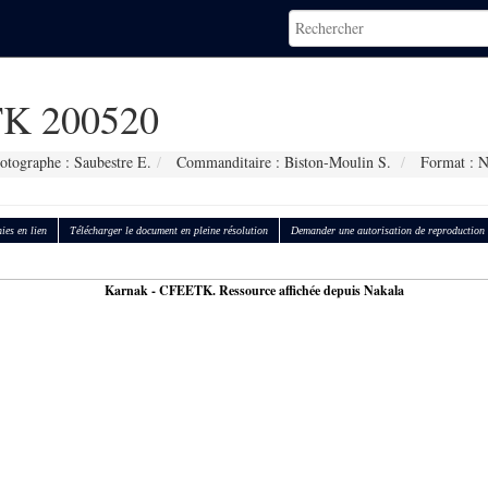
K 200520
otographe : Saubestre E.
Commanditaire : Biston-Moulin S.
Format : 
ies en lien
Télécharger le document en pleine résolution
Demander une autorisation de reproduction