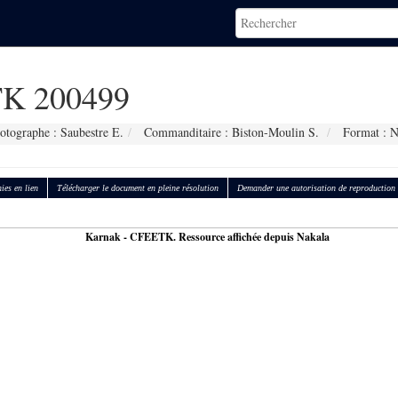
K 200499
otographe : Saubestre E.
Commanditaire : Biston-Moulin S.
Format : 
ies en lien
Télécharger le document en pleine résolution
Demander une autorisation de reproduction