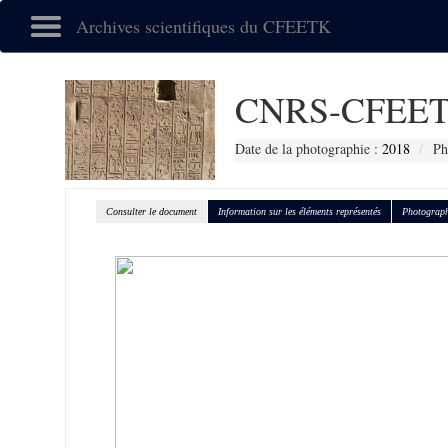
Archives scientifiques du CFEETK
CNRS-CFEET
Date de la photographie :
2018
Ph
Consulter le document
Information sur les éléments représentés
Photograph