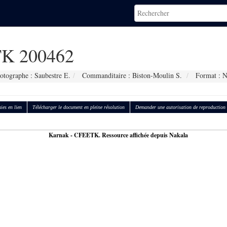
K 200462
otographe : Saubestre E.
Commanditaire : Biston-Moulin S.
Format : 
ies en lien
Télécharger le document en pleine résolution
Demander une autorisation de reproduction