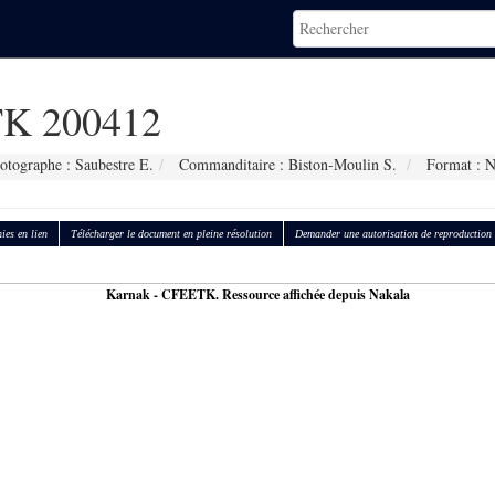
K 200412
otographe : Saubestre E.
Commanditaire : Biston-Moulin S.
Format : 
ies en lien
Télécharger le document en pleine résolution
Demander une autorisation de reproduction