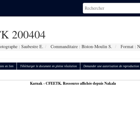
K 200404
otographe : Saubestre E.
Commanditaire : Biston-Moulin S.
Format : 
ies en lien
Télécharger le document en pleine résolution
Demander une autorisation de reproduction