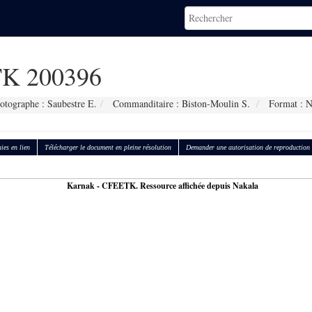
K 200396
otographe : Saubestre E.
Commanditaire : Biston-Moulin S.
Format : 
ies en lien
Télécharger le document en pleine résolution
Demander une autorisation de reproduction