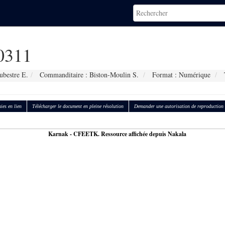
0311
ubestre E.
Commanditaire : Biston-Moulin S.
Format : Numérique
T
ies en lien
Télécharger le document en pleine résolution
Demander une autorisation de reproduction