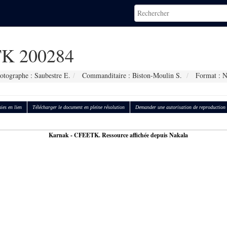
K 200284
otographe : Saubestre E.
Commanditaire : Biston-Moulin S.
Format : 
ies en lien
Télécharger le document en pleine résolution
Demander une autorisation de reproduction