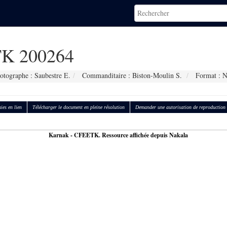
K 200264
otographe : Saubestre E.
Commanditaire : Biston-Moulin S.
Format : 
ies en lien
Télécharger le document en pleine résolution
Demander une autorisation de reproduction