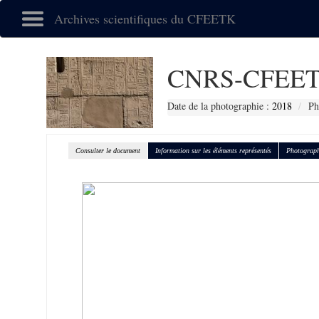
Archives scientifiques du CFEETK
CNRS-CFEET
Date de la photographie :
2018
Ph
Consulter le document
Information sur les éléments représentés
Photograph