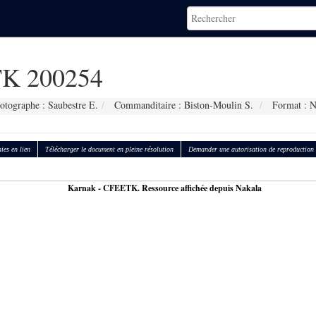
K 200254
otographe : Saubestre E.
Commanditaire : Biston-Moulin S.
Format : 
ies en lien
Télécharger le document en pleine résolution
Demander une autorisation de reproduction