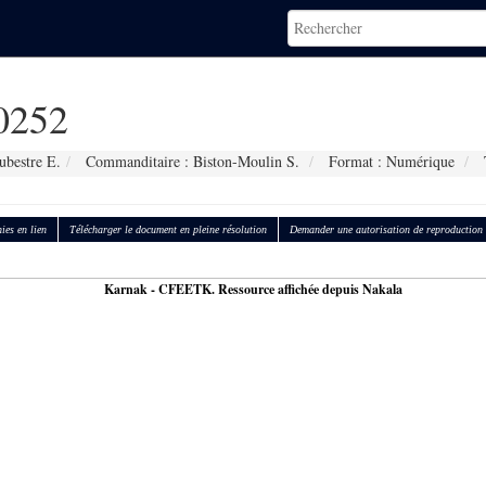
0252
ubestre E.
Commanditaire : Biston-Moulin S.
Format : Numérique
T
ies en lien
Télécharger le document en pleine résolution
Demander une autorisation de reproduction