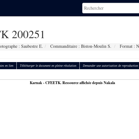
K 200251
otographe : Saubestre E.
Commanditaire : Biston-Moulin S.
Format : 
ies en lien
Télécharger le document en pleine résolution
Demander une autorisation de reproduction