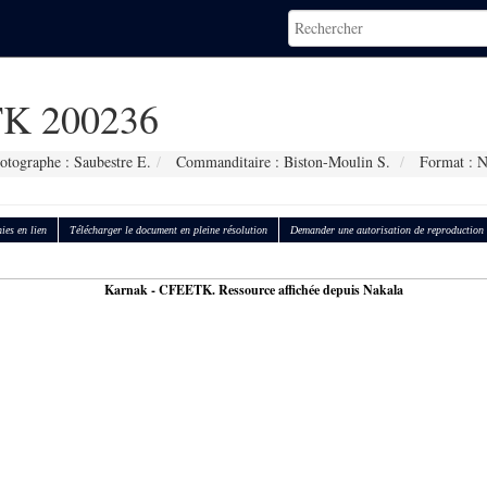
K 200236
otographe : Saubestre E.
Commanditaire : Biston-Moulin S.
Format : 
ies en lien
Télécharger le document en pleine résolution
Demander une autorisation de reproduction