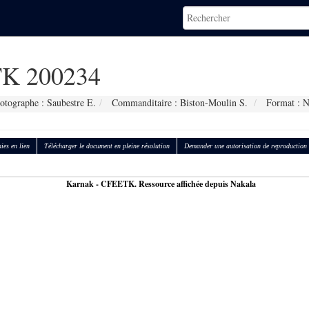
K 200234
otographe : Saubestre E.
Commanditaire : Biston-Moulin S.
Format : 
ies en lien
Télécharger le document en pleine résolution
Demander une autorisation de reproduction