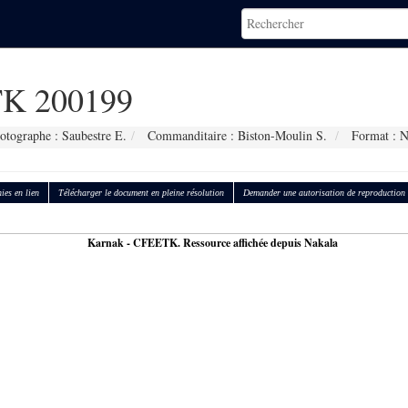
K 200199
otographe : Saubestre E.
Commanditaire : Biston-Moulin S.
Format : 
ies en lien
Télécharger le document en pleine résolution
Demander une autorisation de reproduction