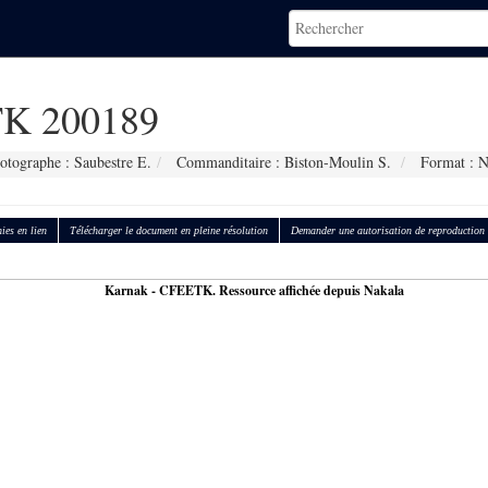
K 200189
otographe : Saubestre E.
Commanditaire : Biston-Moulin S.
Format : 
ies en lien
Télécharger le document en pleine résolution
Demander une autorisation de reproduction