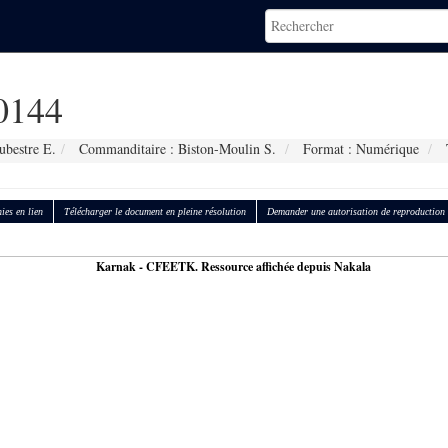
0144
ubestre E.
Commanditaire : Biston-Moulin S.
Format : Numérique
T
ies en lien
Télécharger le document en pleine résolution
Demander une autorisation de reproduction