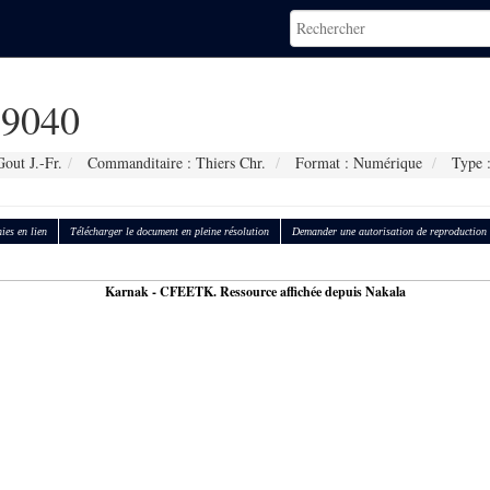
9040
out J.-Fr.
Commanditaire : Thiers Chr.
Format : Numérique
Type 
ies en lien
Télécharger le document en pleine résolution
Demander une autorisation de reproduction