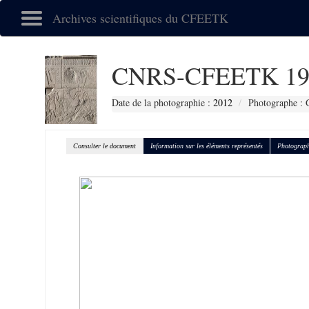
Archives scientifiques du CFEETK
CNRS-CFEETK 19
Date de la photographie :
2012
Photographe : G
Consulter le document
Information sur les éléments représentés
Photograph