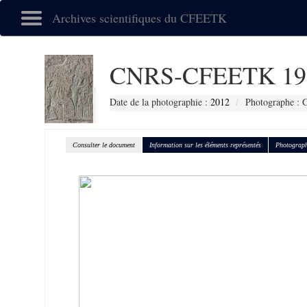
Archives scientifiques du CFEETK
CNRS-CFEETK 19
Date de la photographie :
2012
Photographe : G
Consulter le document
Information sur les éléments représentés
Photograph