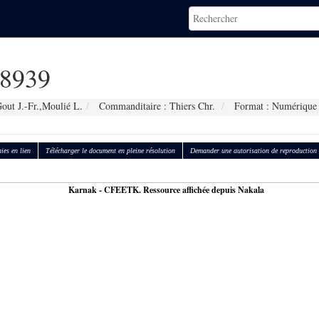
8939
out J.-Fr.,Moulié L.
Commanditaire : Thiers Chr.
Format : Numérique
ies en lien
Télécharger le document en pleine résolution
Demander une autorisation de reproduction