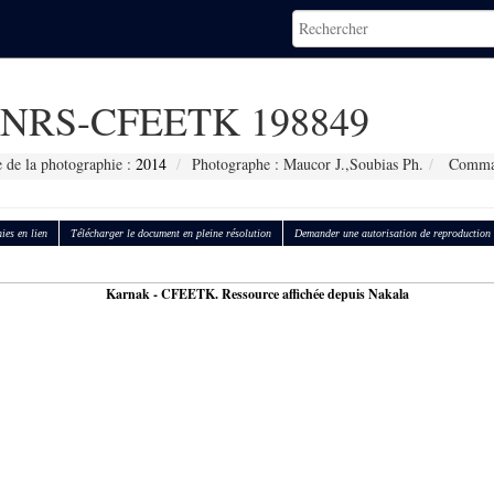
NRS-CFEETK 198849
 de la photographie :
2014
Photographe : Maucor J.,Soubias Ph.
Command
ies en lien
Télécharger le document en pleine résolution
Demander une autorisation de reproduction