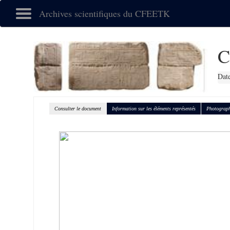
Archives scientifiques du CFEETK
C
Date
Consulter le document
Information sur les éléments représentés
Photograph