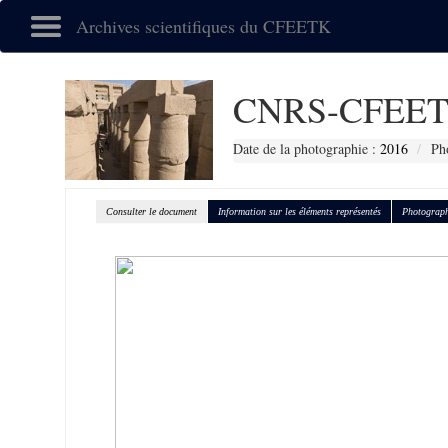
Archives scientifiques du CFEETK
CNRS-CFEET
Date de la photographie :
2016
Ph
Consulter le document
Information sur les éléments représentés
Photograph