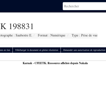
K 198831
otographe : Saubestre E.
Format : Numérique
Type : Prise de vue
ies en lien
Télécharger le document en pleine résolution
Demander une autorisation de reproduction