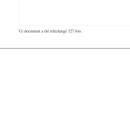
Ce document a été téléchargé 327 fois.
18 907 971 visites - 43