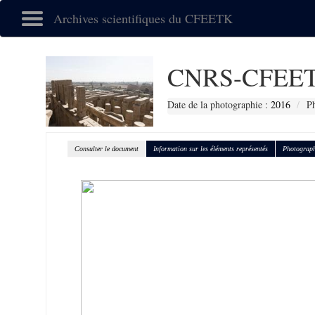
Archives scientifiques du CFEETK
CNRS-CFEET
Date de la photographie :
2016
Ph
Consulter le document
Information sur les éléments représentés
Photograph