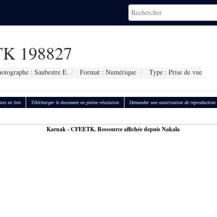
K 198827
otographe : Saubestre E.
Format : Numérique
Type : Prise de vue
ies en lien
Télécharger le document en pleine résolution
Demander une autorisation de reproduction