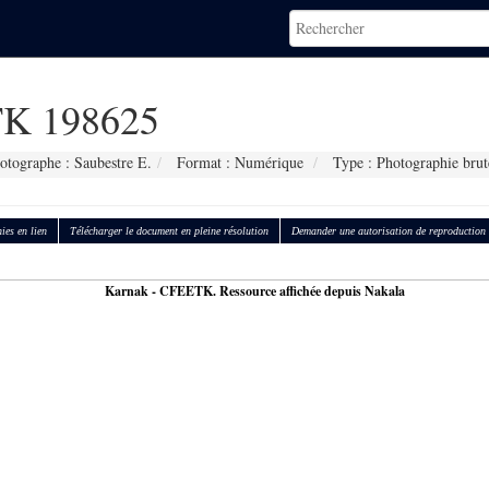
K 198625
otographe : Saubestre E.
Format : Numérique
Type : Photographie brut
ies en lien
Télécharger le document en pleine résolution
Demander une autorisation de reproduction