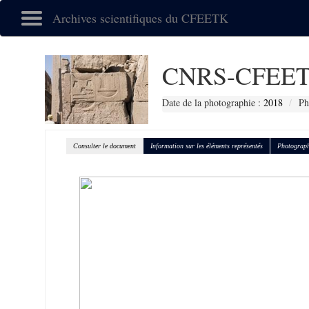
Archives scientifiques du CFEETK
CNRS-CFEET
Date de la photographie :
2018
Ph
Consulter le document
Information sur les éléments représentés
Photograph