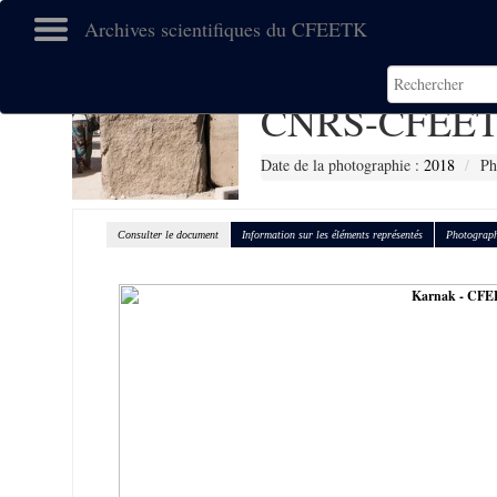
Archives scientifiques du CFEETK
CNRS-CFEET
Date de la photographie :
2018
Ph
Consulter le document
Information sur les éléments représentés
Photograph