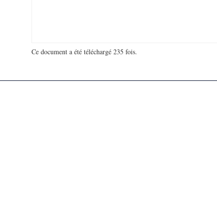
Ce document a été téléchargé 235 fois.
18 914 402 visites - 107