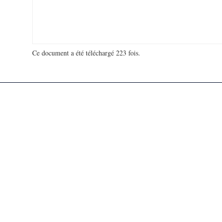
Ce document a été téléchargé 223 fois.
18 913 282 visites - 967