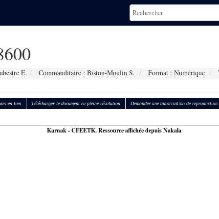
8600
ubestre E.
Commanditaire : Biston-Moulin S.
Format : Numérique
T
ies en lien
Télécharger le document en pleine résolution
Demander une autorisation de reproduction