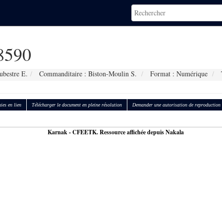
8590
ubestre E.
Commanditaire : Biston-Moulin S.
Format : Numérique
T
ies en lien
Télécharger le document en pleine résolution
Demander une autorisation de reproduction